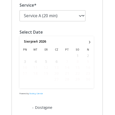
Service*
Select Date
›
Sierpień
2026
PN
WT
ŚR
CZ
PT
SO
N
1
2
3
4
5
6
7
8
9
10
11
12
13
14
15
16
17
18
19
20
21
22
23
24
25
26
27
28
29
30
31
Powered by
Booking Calendar
07
-
Dostępne