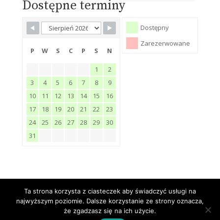
Dostępne terminy
Dostępny
Zarezerwowane
P
W
S
C
P
S
N
1
2
3
4
5
6
7
8
9
10
11
12
13
14
15
16
17
18
19
20
21
22
23
24
25
26
27
28
29
30
31
Ta strona korzysta z ciasteczek aby świadczyć usługi na
najwyższym poziomie. Dalsze korzystanie ze strony oznacza,
Copyrights © Dom Słoneczne Wzgórze
że zgadzasz się na ich użycie.