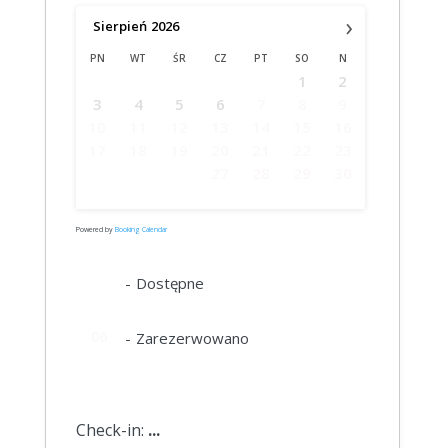
›
Sierpień
2026
PN
WT
ŚR
CZ
PT
SO
N
1
2
3
4
5
6
7
8
9
10
11
12
13
14
15
16
17
18
19
20
21
22
23
24
25
26
27
28
29
30
31
Powered by
Booking Calendar
06
-
Dostępne
06
-
Zarezerwowano
Check-in:
...