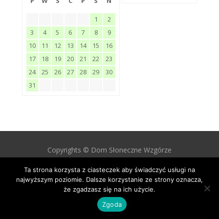
P
W
S
C
P
S
N
1
2
3
4
5
6
7
8
9
10
11
12
13
14
15
16
17
18
19
20
21
22
23
24
25
26
27
28
29
30
31
Copyrights © Dom Słoneczne Wzgórze
Design by
Proformat
Ta strona korzysta z ciasteczek aby świadczyć usługi na
najwyższym poziomie. Dalsze korzystanie ze strony oznacza,
że zgadzasz się na ich użycie.
Zgoda